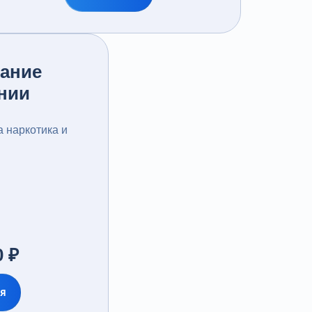
ание
нии
а наркотика и
 ₽
ся