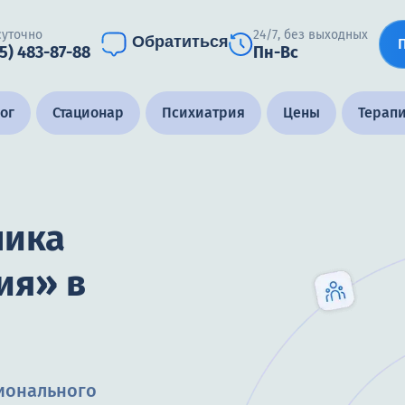
суточно
24/7, без выходных
Обратиться
05) 483-87-88
Пн-Вс
ог
Стационар
Психиатрия
Цены
Терап
ника
ия» в
ионального