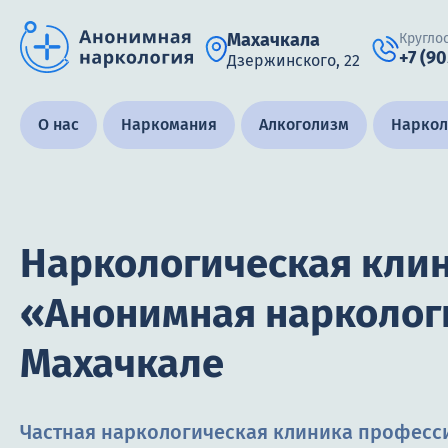
Махачкала
Кругло
+7 (9
Дзержинского, 22
Получить помощь специалиста
О нас
Наркомания
Алкоголизм
Наркол
Круглосуточно, анонимно
Наркологическая кли
+7 (905) 483-87-88
Адрес call-центра
Махачкала, Дзержинского, 22
«Анонимная нарколог
Махачкале
Частная наркологическая клиника професс