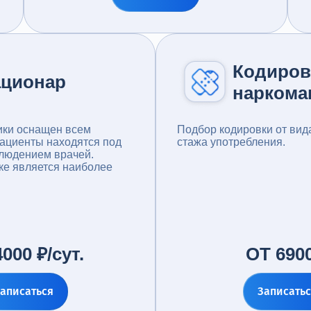
Кодиров
ационар
наркома
ики оснащен всем
Подбор кодировки от вид
ациенты находятся под
стажа употребления.
людением врачей.
ке является наиболее
000 ₽/сут.
ОТ 6900
аписаться
Записать